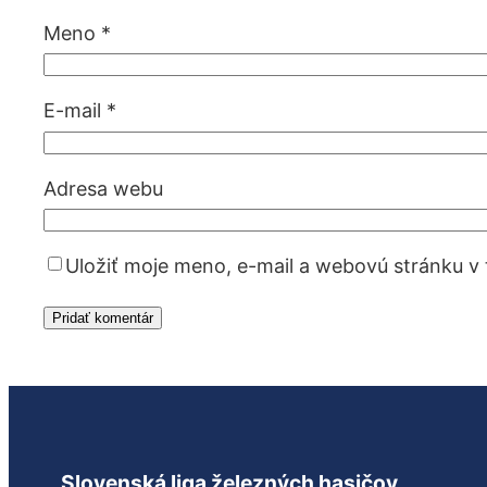
Meno
*
E-mail
*
Adresa webu
Uložiť moje meno, e-mail a webovú stránku v
Slovenská liga železných hasičov