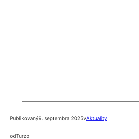
Publikovaný
9. septembra 2025
v
Aktuality
od
Turzo