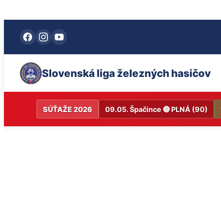
Prejsť na obsah
Slovenská liga železných hasičov
SÚŤAŽE 2026
09.05. Špačince 🔴 PLNÁ (90)