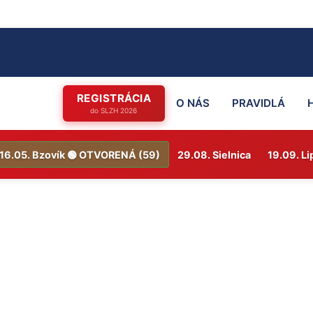
REGISTRÁCIA
O NÁS
PRAVIDLÁ
16.05. Bzovík 🟢 OTVORENÁ (59)
29.08. Sielnica
19.09. Li