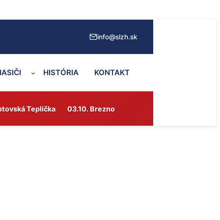
info@slzh.sk
HASIČI
HISTÓRIA
KONTAKT
ptovská Teplička
03.10. Brezno